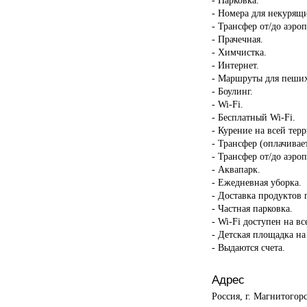
- Номера для некурящ
- Трансфер от/до аэроп
- Прачечная.
- Химчистка.
- Интернет.
- Маршруты для пеших
- Боулинг.
- Wi-Fi.
- Бесплатный Wi-Fi.
- Курение на всей тер
- Трансфер (оплачивает
- Трансфер от/до аэроп
- Аквапарк.
- Ежедневная уборка.
- Доставка продуктов 
- Частная парковка.
- Wi-Fi доступен на в
- Детская площадка на
- Выдаются счета.
Адрес
Россия, г. Магнитогор