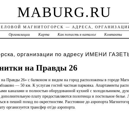
MABURG.RU
ДЕЛОВОЙ МАГНИТОГОРСК — АДРЕСА, ОРГАНИЗАЦИ
а
Организации
Карта
Как попасть в каталог
Контакты
орска, организации по адресу ИМЕНИ ГАЗЕТ
нитки на Правды 26
и
на Правды 26» с балконом и видом на город расположены в городе Маг
абзаково — 50 км. К услугам гостей частная парковка. Апартаменты расп
ными каналами и полностью оборудованной кухней с холодильником, дух
 дополнительную плату предоставляются полотенца и постельное белье.
ься в пеший поход по окрестностям. Расстояние до аэропорта Магнитогор
ту организуется трансфер от/до аэропорта.