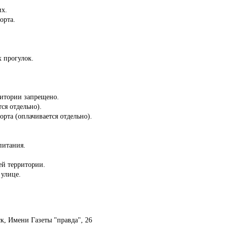
их.
орта.
 прогулок.
ритории запрещено.
ся отдельно).
орта (оплачивается отдельно).
питания.
сей территории.
 улице.
ск, Имени Газеты "правда", 26