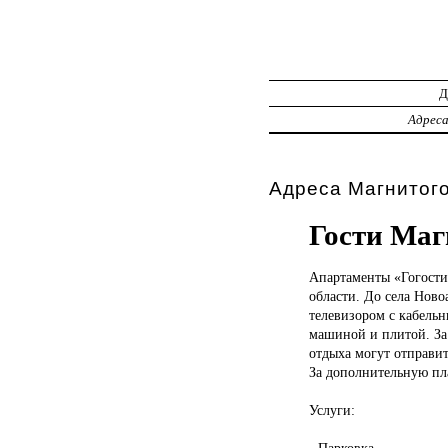
Адрес
Адреса Магнитог
Гости Маг
Апартаменты «Гогост
области. До села Ново
телевизором с кабель
машиной и плитой. За
отдыха могут отправит
За дополнительную пла
Услуги:
- Парковка.