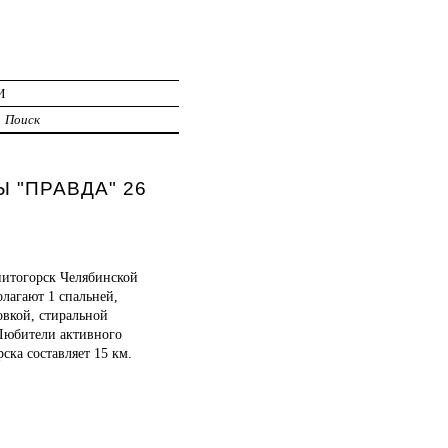
И
Поиск
Ы "ПРАВДА" 26
нитогорск Челябинской
олагают 1 спальней,
овкой, стиральной
 Любители активного
ска составляет 15 км.