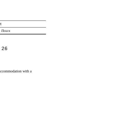
И
Поиск
 26
 accommodation with a