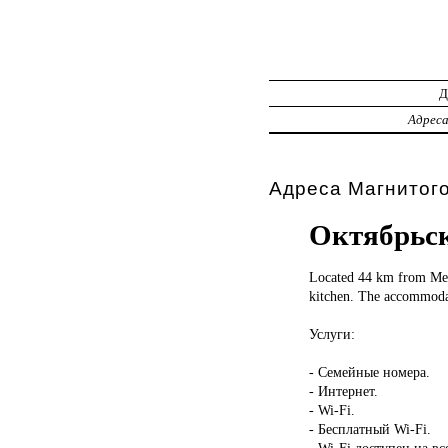
Адрес
Адреса Магнитог
Октябрьск
Located 44
km from Met
kitchen. The accommodat
Услуги:
- Семейные номера.
- Интернет.
- Wi-Fi.
- Бесплатный Wi-Fi.
- Wi-Fi доступен на в