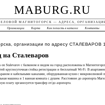
MABURG.RU
ДЕЛОВОЙ МАГНИТОГОРСК — АДРЕСА, ОРГАНИЗАЦИ
а
Организации
Карта
Как попасть в каталог
Контакты
орска, организации по адресу СТАЛЕВАРОВ 
д на Сталеваров
rs on Stalevarov с балконом и видом на город расположены в Магнитогор
стей круглосуточная стойка регистрации и бесплатный Wi-Fi. В апартамент
экраном и кабельными каналами, оборудованная кухня с микроволновой 
ьная машина и 1 ванная комната с душем. Расстояние до аэропорта Магн
ную плату организуется трансфер от/до аэропорта.
ка регистрации.