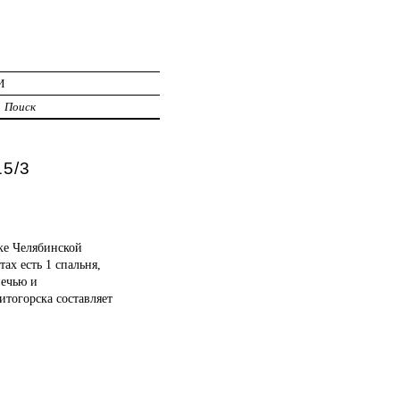
И
Поиск
15/3
ске Челябинской
ах есть 1 спальня,
печью и
итогорска составляет