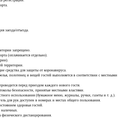
орта.
ия заезда/отъезда.
ритории запрещено.
орта (оплачивается отдельно).
ории).
сей территории.
ие средства для защиты от коронавируса.
белья, полотенец и вещей гостей выполняется в соответствии с местны
роводится перед приездом каждого нового гостя.
отоколы безопасности, принятые местными властями.
стного использования (бумажное меню, журналы, ручки, газеты и т. д.).
ель для рук доступен в номерах и местах общего пользования.
состоянием здоровья гостей.
з наличных.
а физического дистанцирования.