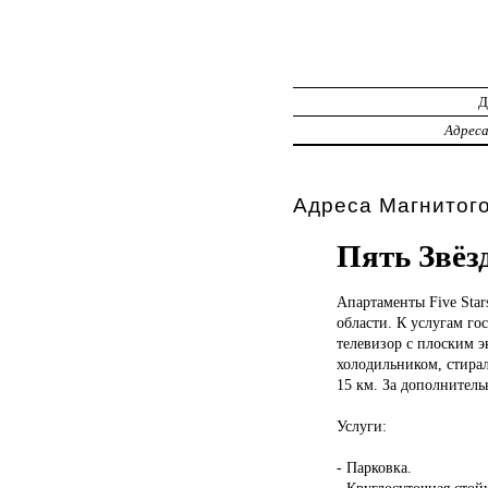
Адрес
Адреса Магнитог
Пять Звёз
Апартаменты Five
Sta
области. К услугам го
телевизор с плоским 
холодильником, стирал
15 км. За дополнитель
Услуги:
- Парковка.
- Круглосуточная стой