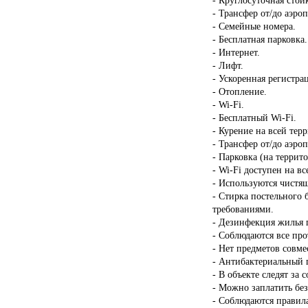
- Трансфер от/до аэроп
- Семейные номера.
- Бесплатная парковка.
- Интернет.
- Лифт.
- Ускоренная регистрац
- Отопление.
- Wi-Fi.
- Бесплатный Wi-Fi.
- Курение на всей тер
- Трансфер от/до аэроп
- Парковка (на террит
- Wi-Fi доступен на в
- Используются чистящ
- Стирка постельного 
требованиями.
- Дезинфекция жилья п
- Соблюдаются все пр
- Нет предметов совме
- Антибактериальный г
- В объекте следят за 
- Можно заплатить бе
- Соблюдаются правил