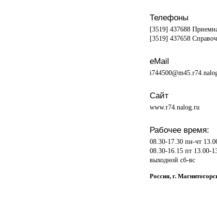
Телефоны
[3519] 437688 Приемна
[3519] 437658 Справоч
eMail
i744500@m45.r74.nalog
Сайт
www.r74.nalog.ru
Рабочее время:
08.30-17.30 пн-чт 13.0
08.30-16.15 пт 13.00-1
выходной сб-вс
Россия, г. Магнитогор