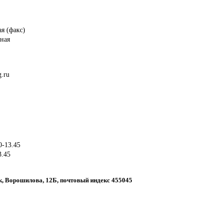
я (факс)
ная
.ru
0-13.45
3.45
ск, Ворошилова, 12Б, почтовый индекс 455045