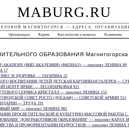
MABURG.RU
ДЕЛОВОЙ МАГНИТОГОРСК — АДРЕСА, ОРГАНИЗАЦИ
а
Организации
Карта
Как попасть в каталог
Контакты
ИТЕЛЬНОГО ОБРАЗОВАНИЯ Магнитогорска
P-АКАDEMY (ВИП-АКАДЕМИЯ) (ФИЛИАЛ) — проспект ЛЕНИНА 89
А 17
ЗНЕС И ЗДОРОВЬЕ — ГАГАРИНА 32
ОГО ВОСПИТАНИЯ ДЕТЕЙ ДЕТСКАЯ КАРТИННАЯ ГАЛЕРЕЯ — СУВ
Й ЦЕНТР ИРБИС — ЛЕСОПАРКОВАЯ 921
ТЕВОГО СЕРВИСА КРИСТАЛЛ — проспект ЛЕНИНА 152
ОРОДСКОЙ СОВЕТ РОСТО (ДОСААФ) — СОВЕТСКОЙ АРМИИ 551
НДАРИН — ТРУДА 191
ВЫЙ МИР — проспект ЛЕНИНА 982
ЗАЦИИ ПРОСВЕТИТЕЛЬСКОЙ И КУЛЬТУРНО-МАССОВОЙ РАБОТЫ С
ОВАНИЯ "ДОМ РАБОТНИКОВ ОБРАЗОВАНИЯ" — проспект КАРЛА М
ЙСТВА И ПРОФОРИЕНТАЦИИ ПОДРОСТКОВ — проспект ЛЕНИНА 